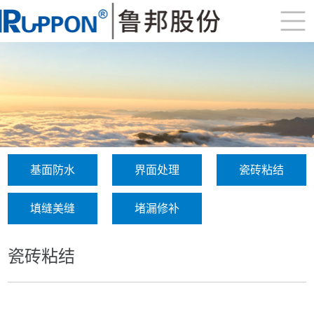
基面防水
界面处理
瓷砖粘结
填缝美缝
堵漏修补
瓷砖粘结