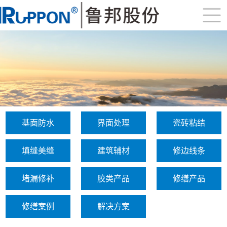
基面防水
界面处理
瓷砖粘结
填缝美缝
建筑辅材
修边线条
堵漏修补
胶类产品
修缮产品
修缮案例
解决方案