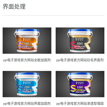
界面处理
pp电子游戏官方网站全能加固剂
pp电子游戏官方网站拉毛界面剂
pp电子游戏官方网站界面加固剂
pp电子游戏官方网站渗透型墙固