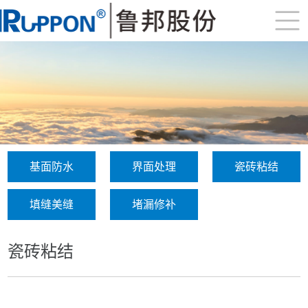
基面防水
界面处理
瓷砖粘结
填缝美缝
堵漏修补
瓷砖粘结