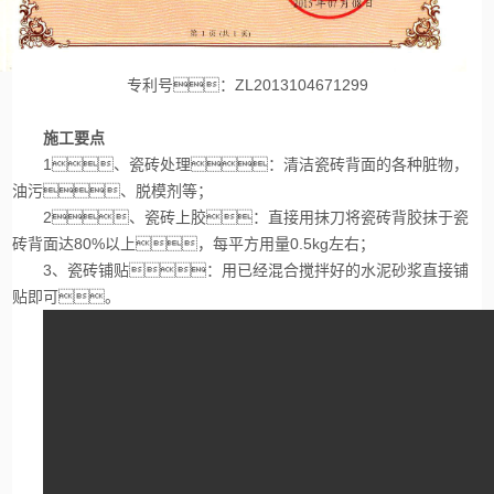
专利号：ZL2013104671299
施工要点
1、瓷砖处理：清洁瓷砖背面的各种脏物，
油污、脱模剂等；
2、瓷砖上胶：直接用抹刀将瓷砖背胶抹于瓷
砖背面达80%以上，每平方用量0.5kg左右；
3、瓷砖铺贴：用已经混合搅拌好的水泥砂浆直接铺
贴即可。