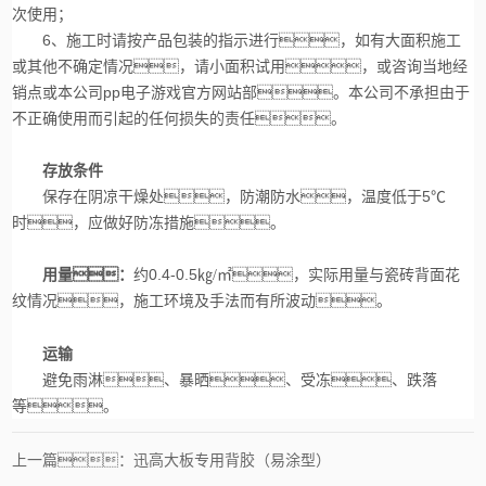
次使用；
6、施工时请按产品包装的指示进行，如有大面积施工
或其他不确定情况，请小面积试用，或咨询当地经
销点或本公司pp电子游戏官方网站部。本公司不承担由于
不正确使用而引起的任何损失的责任。
存放条件
保存在阴凉干燥处，防潮防水，温度低于5℃
时，应做好防冻措施。
用量：
0.4-0.5
约
㎏/
㎡，实际用量与瓷砖背面花
纹情况，施工环境及手法而有所波动。
运输
避免雨淋、暴晒、受冻、跌落
等。
上一篇：迅高大板专用背胶（易涂型）