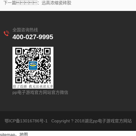
下一篇：迅高浓缩瓷砖胶
全国咨询热线
400-027-9995
pp电子游戏官方网站官方微信
鄂ICP备13016786号-1
Copyright ? 2018湖北pp电子游戏官方网站
sitemap
、
地图