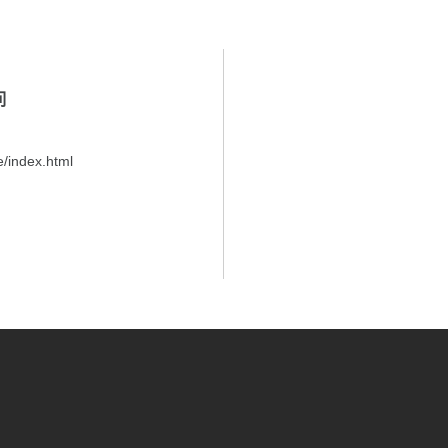
问
e/index.html