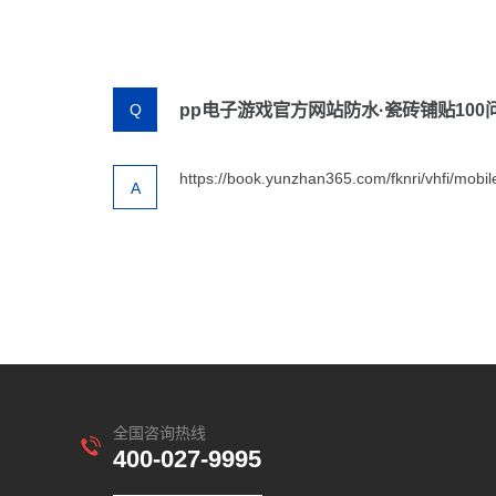
pp电子游戏官方网站防水·瓷砖铺贴100
Q
https://book.yunzhan365.com/fknri/vhfi/mobil
A
全国咨询热线
400-027-9995