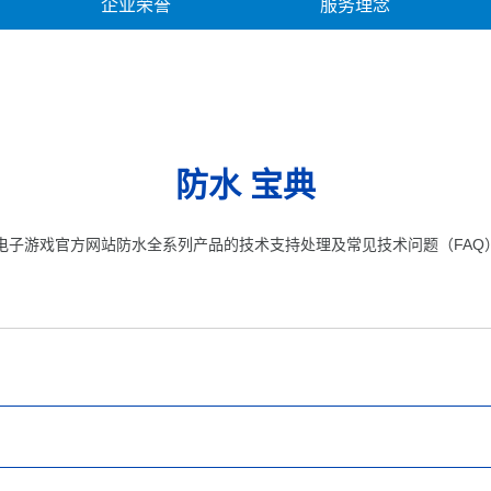
企业荣誉
服务理念
防水
宝典
p电子游戏官方网站防水全系列产品的技术支持处理及常见技术问题（FAQ