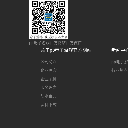
pp电子游戏官方网站官方微信
关于pp电子游戏官方网站
新闻中
公司简介
pp电子
企业理念
行业热点
企业荣誉
服务理念
防水宝典
资料下载