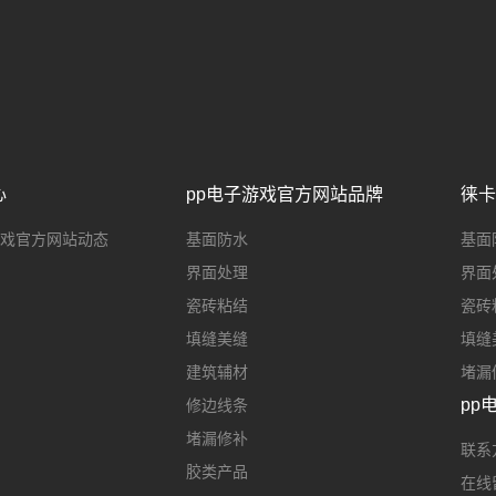
心
pp电子游戏官方网站品牌
徕卡
游戏官方网站动态
基面防水
基面
界面处理
界面
瓷砖粘结
瓷砖
填缝美缝
填缝
建筑辅材
堵漏
pp
修边线条
堵漏修补
联系
胶类产品
在线